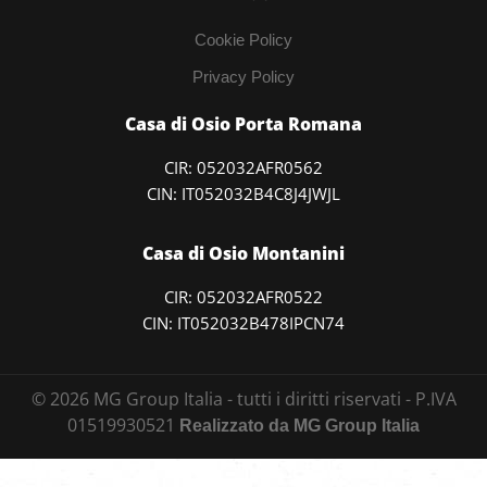
Cookie Policy
Privacy Policy
Casa di Osio Porta Romana
CIR: 052032AFR0562
CIN: IT052032B4C8J4JWJL
Casa di Osio Montanini
CIR: 052032AFR0522
CIN: IT052032B478IPCN74
©
2026
MG Group Italia - tutti i diritti riservati - P.IVA
01519930521
Realizzato da MG Group Italia